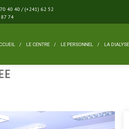
 70 40 40 / (+241) 62 52
 87 74
CCUEIL
LE CENTRE
LE PERSONNEL
LA DIALYS
EE