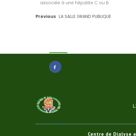
associée à une hépatite C ou B
Previous
LA SALLE GRAND PUBLIQUE
IRUMU sur:
L
Centre de Dialyse