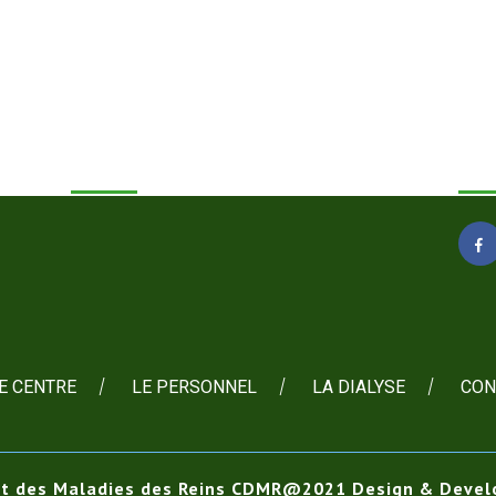
My Social Profile
My 
E CENTRE
LE PERSONNEL
LA DIALYSE
CON
 et des Maladies des Reins CDMR@2021
Design & Devel