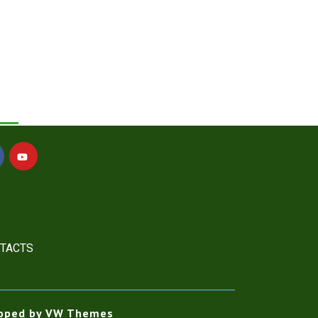
Social Profile
TACTS
oped by
VW Themes